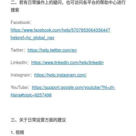
二、若有日常操作上的疑问，也可访问各平台的帮助中心进行
搜索
Facebook：
https://www.facebook.com/help/570785306433644?
helpref=hc_global_nav
Twitter：
https://help.twitter.com/en
LinkedIn：
https://www.linkedin.com/help/linkedin
Instagram：
https://help.instagram.com/
YouTube：
https://support.google.com/youtube/?hl=zh-
Hans#topic=9257498
三、关于日常运营方面的建议
1. 视频