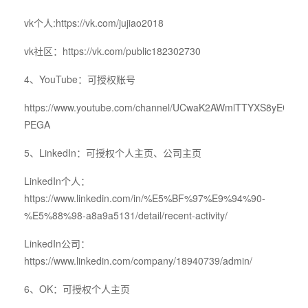
vk个人:
https://vk.com/jujiao2018
vk社区：
https://vk.com/public182302730
4、YouTube：可授权账号
https://www.youtube.com/channel/UCwaK2AWmlTTYXS8yEC-
PEGA
5、LinkedIn：可授权个人主页、公司主页
LinkedIn个人：
https://www.linkedin.com/in/%E5%BF%97%E9%94%90-
%E5%88%98-a8a9a5131/detail/recent-activity/
LinkedIn公司：
https://www.linkedin.com/company/18940739/admin/
6、OK：可授权个人主页