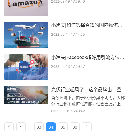
2022-09-19 17:09:40
小渔夫|如何选择合适的国际物流和快递方式来降低跨境电商的成本？
2022-09-14 17:14:25
小渔夫|Facebook超好用引流方法，16种之多你用了几种？
2022-09-13 17:09:57
光伏行业起风了！这个品牌出口量全球排第二！
当今环境下，由于经济形势不明朗，大部
分行业都不敢扩张产能，怕会因此背上债
务或风险，然而却有一个行业例外，那就
2022-09-01 15:43:42
是光伏行业。今年上半年，光伏行业超出
预期，增速迅猛，由于全球碳中和目标下
. . .
1
63
64
65
66
光伏发电需求高涨，光伏行业成为了逆势