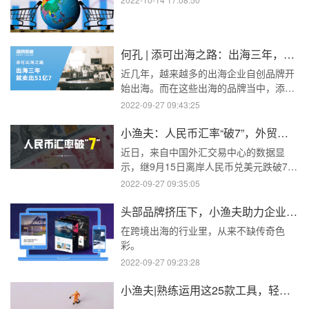
何孔 | 添可出海之路：出海三年，就卖出51亿？
近几年，越来越多的出海企业自创品牌开
始出海。而在这些出海的品牌当中，添可
作为一个新兴品牌，仅用了3年时间，就
2022-09-27 09:43:25
成为了多个国家的热销产品。这其中当然
有多方面的因素，如何在全球各种强品牌
小渔夫：人民币汇率“破7”，外贸人的机会在哪里？
中强势逆袭？添可算是做到了，但它是怎
近日，来自中国外汇交易中心的数据显
么做到的呢？今天我们就来一探究竟。
示，继9月15日离岸人民币兑美元跌破7.0
关口后，9月16日，在岸人民币兑美元亦
2022-09-27 09:35:05
“破7”，为2020年7月以来首次。
头部品牌挤压下，小渔夫助力企业品牌出海，赢得大市场
在跨境出海的行业里，从来不缺传奇色
彩。
2022-09-27 09:23:28
小渔夫|熟练运用这25款工具，轻松运营亚马逊