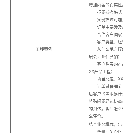
增加内容的真实性。
标题参考格式：XXX
案例描述可加入内容
订单主要涉及产品：
合作客户国家：XX
客户类型：经销商，
工程案例
从什么地方接触到的客
展会，邮件营销）
客户购买的产品及数量
XX产品工程）
项目总值：XXX美
订单过程细节：开始
后客户的需求是什么，
特殊问题经过协商或者
物到达后售后怎么去维
么评价。
结合业务模式，出不同
数量：3~6个