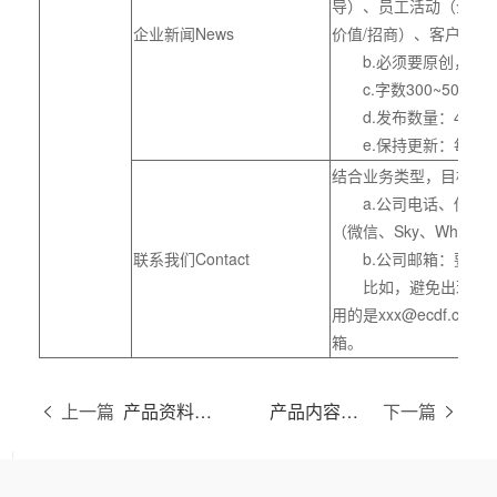
导）、员工活动（企业
企业新闻News
价值/招商）、客户到访
b.必须要原创，图
c.字数300~500单
d.发布数量：4~8篇
e.保持更新：每个月
结合业务类型，目标客
a.公司电话、传真、
（微信、Sky、Whatsa
联系我们Contact
b.公司邮箱：要注意
比如，避免出现公司ab
用的是xxx@ecdf.c
箱。
上一篇
产品资料内容准备的说明和标准
产品内容录入操作指南
下一篇