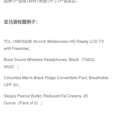
品牌+产品线+材料+用途+尺寸+产品类型；
亚马逊标题例子：
TCL 15BV502B 36-inch Widescreen HD Ready LCD TV
with Freeview；
Bose Sound Wireless Headphones, Black（75622-
0022）；
Columbia Men's Black Ridge Convertible Pant, Breathable
UPF 20；
Skippy Peanut Butter, Reduced Fat Creamy, 25
Ounce（Pack of 3）；