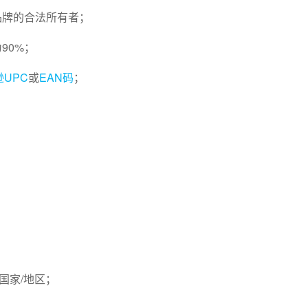
品牌的合法所有者；
90%；
UPC
或
EAN码
；
；
国家/地区；