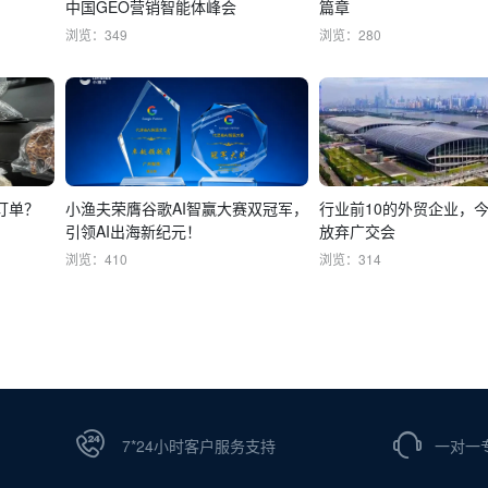
中国GEO营销智能体峰会
篇章
浏览：349
浏览：280
订单？
小渔夫荣膺谷歌AI智赢大赛双冠军，
行业前10的外贸企业，
引领AI出海新纪元！
放弃广交会
浏览：410
浏览：314
7*24小时客户服务支持
一对一