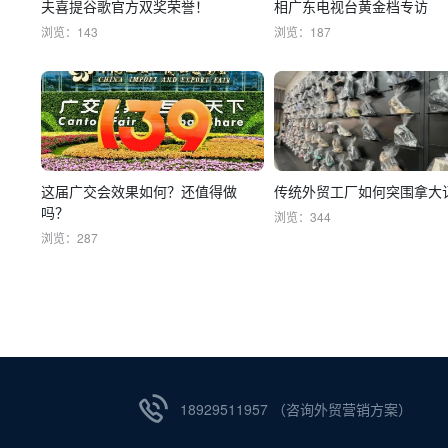
夫喜提谷歌官方双奖荣誉！
相广东电视台黄金档专访
浏览：143
浏览：187
这届广交会效果如何？还值得做
传统外贸工厂如何突围拿大
吗？
浏览：344
浏览：287
18929511957 （咨询外贸营销方案）