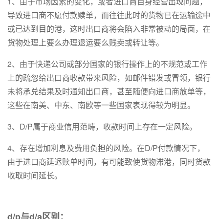
1、由于市场因素的变化，或者进口商自身经营出现问题，
导致进口商不愿付款赎单，而往往此时的货物已在运输途中
或已达到目的港，这时出口商将会陷入非常被动的局面，在
货物处理上要么办理退运要么贱卖或转让等。
2、由于快递公司或部分国家的银行操作上的不规范或工作
上的疏忽给出口商收款带来风险，如邮件错发或冒领，银行
未将承兑结果及时通知出口商，甚至随便向进口商放单等，
这些在南美、中东、南欧等一些国家表现得较为明显。
3、D/P属于商业信用范畴，收款时间上存在一定风险。
4、存在增加利息及费用负担的风险。在D/P付款情况下，
由于进口商延迟赎单时间，有可能致使货物滞港，同时货款
收取时间延长。
d/p与d/a区别：