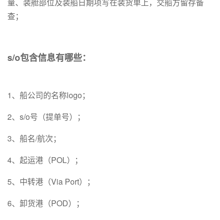
量、装舱部位及装船日期项写在装货单上，交船方留存备
查；
s/o包含信息有哪些：
1、船公司的名称logo；
2、s/o号（提单号）；
3、船名/航次；
4、起运港（POL）；
5、中转港（Via Port）；
6、卸货港（POD）；