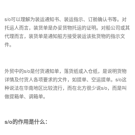
s/o可以理解为装运通知书、装运指示、订舱确认书等。对
托运人而言，装货单是办妥货物托运的证明。对船公司或其
代理而言，装货单是通知船方接受装运该批货物的指示文
件。
外贸中的s/o是付货通知单，落货纸或入仓纸，是说明货物
详情及付货人各项要求的文件，如提单、空运提单。s/o这
种说法在华南地区比较流行，而在北方很少说s/o，而是叫
做提箱单、调箱单。
s/o的作用是什么：