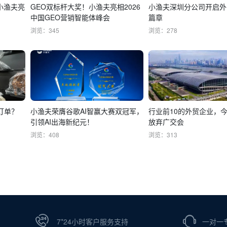
小渔夫亮
GEO双标杆大奖！小渔夫亮相2026
小渔夫深圳分公司开启外
中国GEO营销智能体峰会
篇章
浏览：345
浏览：278
订单？
小渔夫荣膺谷歌AI智赢大赛双冠军，
行业前10的外贸企业，
引领AI出海新纪元！
放弃广交会
浏览：408
浏览：313
7*24小时客户服务支持
一对一