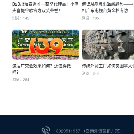
B2B出海赛道唯一获奖代理商！小渔
解读AI品牌出海新趋势——
夫喜提谷歌官方双奖荣誉！
相广东电视台黄金档专访
浏览：142
浏览：185
这届广交会效果如何？还值得做
传统外贸工厂如何突围拿大
吗？
浏览：344
浏览：284
18929511957 （咨询外贸营销方案）