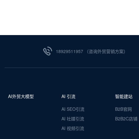
18929511957 （咨询外贸营销方案）
AI外贸大模型
AI 引流
智能建站
AI SEO引流
B2B官网
AI 社媒引流
B2B2C店铺
AI 视频引流