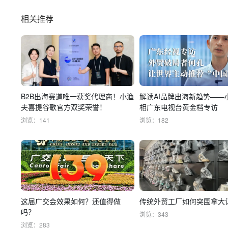
相关推荐
B2B出海赛道唯一获奖代理商！小渔
解读AI品牌出海新趋势——
夫喜提谷歌官方双奖荣誉！
相广东电视台黄金档专访
浏览：141
浏览：182
这届广交会效果如何？还值得做
传统外贸工厂如何突围拿大
吗？
浏览：343
浏览：283