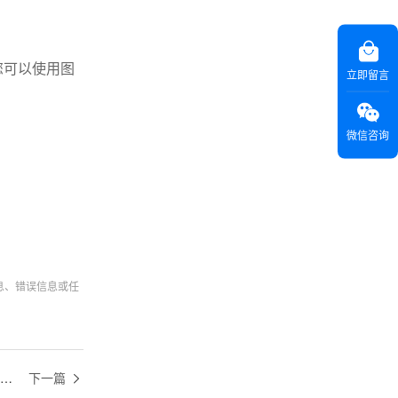
您可以使用图
立即留言
微信咨询
息、错误信息或任
小渔夫|国际贸易中有哪些结算方式，各自存在的风险是什么
下一篇