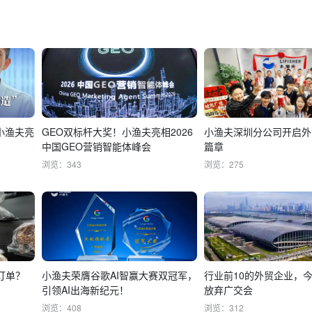
小渔夫亮
GEO双标杆大奖！小渔夫亮相2026
小渔夫深圳分公司开启外
中国GEO营销智能体峰会
篇章
浏览：343
浏览：275
订单？
小渔夫荣膺谷歌AI智赢大赛双冠军，
行业前10的外贸企业，
引领AI出海新纪元！
放弃广交会
浏览：408
浏览：312