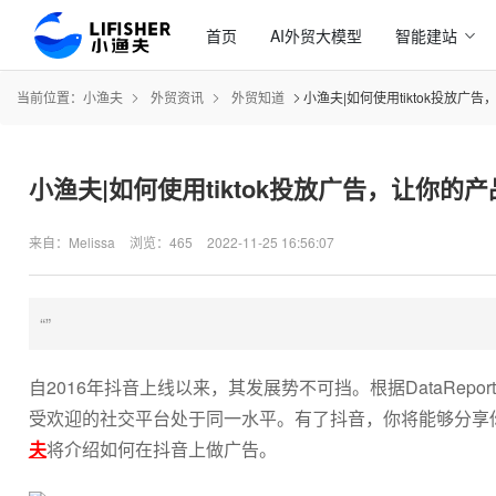
首页
AI外贸大模型
智能建站
当前位置：
小渔夫
外贸资讯
外贸知道
小渔夫|如何使用tiktok投放广
小渔夫|如何使用tiktok投放广告，让你的
来自：Melissa
浏览：465
2022-11-25 16:56:07
“”
自2016年抖音上线以来，其发展势不可挡。根据DataRep
受欢迎的社交平台处于同一水平。有了抖音，你将能够分享
夫
将介绍如何在抖音上做广告。