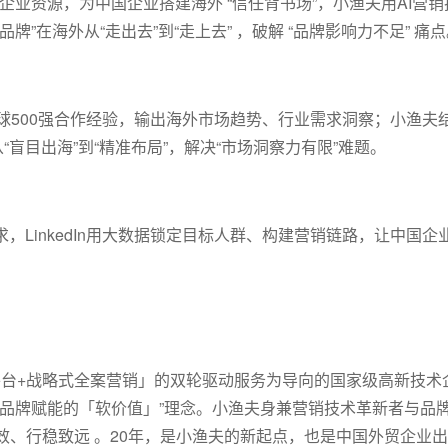
00万+企业资源，为中国企业搭建海外 “信任背书场”，小渔夫用AI营
在海外从“走出去”到“走上去” ，破解 “品牌影响力不足” 痛点
据、全球500强合作经验，输出海外市场趋势、行业需求洞察；小渔
盲目出海”到“精准布局”，解决“市场洞察力有限”难题。
，LinkedIn用大数据锁定目标人群、构建营销链路，让中国企
销平台+战略式全案营销」的双轮驱动服务为导向的国家级高新技术
品牌赋能的「软价值」”理念。小渔夫身兼营销技术革新者与品
、行稳致远 。20年，是小渔夫的新起点，也是中国外贸企业