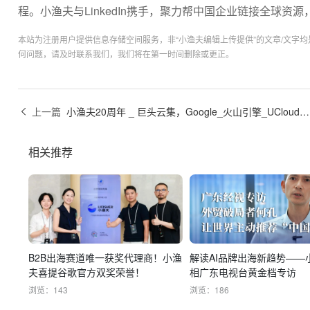
程。小渔夫与LinkedIn携手，聚力帮中国企业链接全球资
本站为注册用户提供信息存储空间服务，非“小渔夫编辑上传提供”的文章/文字
何问题，请及时联系我们，我们将在第一时间删除或更正。
上一篇
小渔夫20周年 _ 巨头云集，Google_火山引擎_UCloud齐送祝福，共拓品牌出海新航程！
相关推荐
B2B出海赛道唯一获奖代理商！小渔
解读AI品牌出海新趋势——
夫喜提谷歌官方双奖荣誉！
相广东电视台黄金档专访
浏览：143
浏览：186