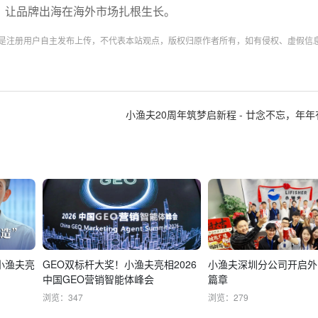
源，让品牌出海在海外市场扎根生长。
均是注册用户自主发布上传，不代表本站观点，版权归原作者所有，如有侵权、虚假信
小渔夫20周年筑梦启新程 - 廿念不忘，年年
小渔夫亮
GEO双标杆大奖！小渔夫亮相2026
小渔夫深圳分公司开启外
中国GEO营销智能体峰会
篇章
浏览：347
浏览：279