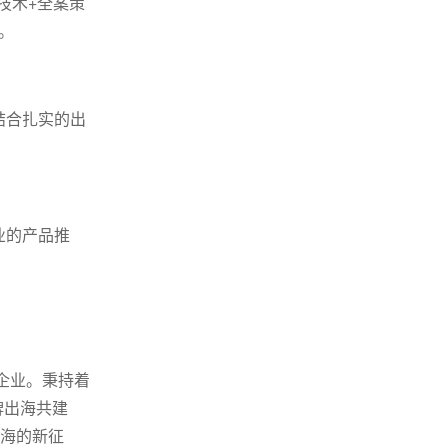
销技术+全案策
。
夫结合扎实的出
业的产品推
企业。秉持着
牌出海共建
出海的新征