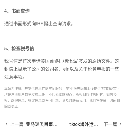
4、书面查询
通过书面形式向IRS提出查询请求。
5、检查税号信
税号信是首次申请美国ein时联邦税局签发的原始文件。这
封信上显示了公司的公司名、ein以及关于税务申报的一些
注意事项。
本站为注册用户提供信息存储空间服务，非“小渔夫编辑上传提供”的文章/文字
均是注册用户自主发布上传，不代表本站观点，版权归原作者所有，如有侵
权、虚假信息、错误信息或任何问题，请及时联系我们，我们将在第一时间删
除或更正。
上一篇
亚马逊类目审核是什么意思？
tiktok海外运营推广策略
下一篇