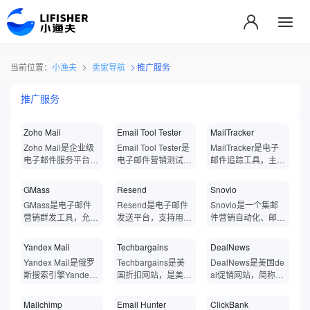
当前位置：
小渔夫
卖家导航
推广服务
推广服务
Zoho Mail
Email Tool Tester
MailTracker
Zoho Mail是企业级
Email Tool Tester是
MailTracker是电子
电子邮件服务平台，
电子邮件营销测试工
邮件追踪工具，主要
专为企业办公场景设
具，可用于测试电子
用于追踪发送邮件的
计，支持自定义域
邮件有效性，帮助用
打开情况、点击链接
GMass
‌‌‌‌Resend
Snovio
名、电子邮件托管、
户检测邮件内容、垃
的行为以及其他与邮
GMass是电子邮件
Resend是电子邮件
Snovio是一个集邮
安全加密等功能，确
圾邮件评分、邮件渲
件互动的相关数据，
营销群发工具，允许
发送平台，支持用户
件营销自动化、邮箱
保用户能在安全可靠
染测试、链接有效性
可自动为所有外发邮
用户直接在熟悉的邮
通过编程方式或邮件
验证和外贸客户开发
的环境中处理工作邮
检测、附件合规性检
件注入跟踪代码，实
箱环境中执行批量邮
客户端轻松发送邮
于一体的外贸营销管
Yandex Mail
Techbargains
DealNews
件和协作任务。此
查等方面的问题，确
现邮件的发送、打开
件发送、邮件合并、
件，帮助开发者构
理云平台，专为外贸
外，Zoho Mail不仅
保邮件能够顺利送达
和点击追踪。此外，
Yandex Mail是俄罗
Techbargains是美
DealNews是美国de
自动跟进等操作，帮
建、测试和发送事务
销售、营销人员设
仅是提供基础的邮件
收件箱并避免被标记
MailTracker还提供
斯搜索引擎Yandex
国折扣网站，是美国
al促销网站，简称D
助个人和企业突破的
性邮件。结合了技术
计。Snovio提供了
收发功能，还整合了
为垃圾邮件。Email
面向Laravel框架的
提供的免费电子邮件
主流的折扣网站之
N，成立于1997年，
电子邮件平台发送的
手段优化邮件传输路
强大的工具和服务，
日历、任务管理、文
Tool Tester通过分析
邮件追踪，用于记录
服务，用于发送、接
一，为消费者提供最
拥有各种低价的消费
Mailchimp
Email Hunter
ClickBank
限制，优化邮件送达
径，并与主流云服务
帮助用户高效地寻找
件共享、在线会议等
邮件内容、认证协
应用发送邮件的详细