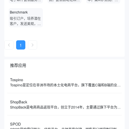
付跟踪来跟踪已发送
ickdeals平台允许用
商，支持列表管理、
型企业CRM。通过
能自动回复、图像编
电子邮件的性能。
户分享、评论和反馈
电子邮件发送率和客
销售自动化节省时
辑、列表导入、表单
Benchmark
美国的优惠和优惠
户支持等。
间，同时发展业务。
生成于一体的电邮营
券，还提供社区提供
吸引订户，培养潜在
销平台。
的优惠列表和特别优
客户，发送美观，响
惠优惠券，属于美国
应迅速的电子邮件并
访问量很大的优惠券
跟踪结果。
网站。Slickdeals是
亚马逊目前直接引流
1
的促销网站之一，做
为亚马逊卖家而言，
做Slickdeals的短期
作用在于为listing进
推荐应用
行短期引流。
Tospino
Tospino是定位在非洲市场的本土化电商平台，旗下覆盖C端和B端的业务，分别搭建了零售（TospinoMall）和批发（Tospino）两个网站和APP移动端。TospinoMall经过两年发展，已经拿下了加纳绝大多数的网购市场份额，Tospino更是成为辐射西非的大型综合外贸线上批发交易平台。
ShopBack
​ShopBack是电商商品返现平台，创立于2014年，主要通过旗下平台为用户提供电商商品消费返现服务，同时提供出行预订、时尚用品、美容保健、杂货以及食品配送等类别的消费返现。ShopBack返现范围涵盖了各类商品，如普通商品、旅行预订、时尚、保健与美容、杂货以及食品配送。
SPOD