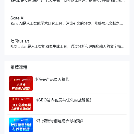
SPOD是按需印刷与一代发平台，支持商家创建、销售和分销定制印刷产品，允许用户将自己的设计印在各种产品上，如T恤、帽子、杯子等，待顾客下单后由SPOD负责生产和发货。SPOD整合了设计工具、生产流程和物流配送，支持用户将创意快速转化为商品，并通过自有电商渠道或第三方平台直接销售。
Scite AI
Scite AI是人工智能学术研究工具，注重引文的分类，能够展示文献之间的引用关系，真正解读引用背后的意图与情境，让您了解一篇论文究竟是被支持、被反驳，还是仅仅被提及，让您理解论文之间的相互关系。Scite AI像一位学术伙伴，通过智能引用，显示文章被引用的次数，深入分析引用的具体上下文，让您快速判断一篇论文的可靠性和影响力。
吐司tusiart
吐司tusiart是人工智能图像生成工具，通过分析和理解您输入的文字描述，自动创作出与之匹配的图像。平台聚集了众多AI绘画模型，涵盖从二次元动漫到逼真写实等多种风格，您可以自由下载或在线运行这些模型进行图片生成。简单来说，您只需要用文字告诉它您想要什么，比如一只在喝咖啡的兔子，吐司tusiart就能在几秒钟内为您生成一张相应的图片。
推荐课程
小渔夫产品录入操作
《SEO站内布局与优化实战解析》
《社媒账号创建与养号秘籍》