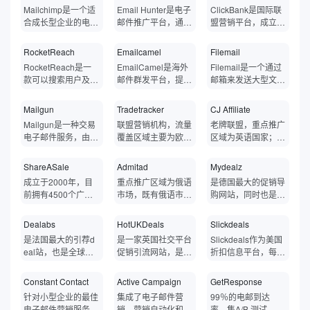
收和管理个人和商业
优惠的价格和优惠
电子、小工具、电
率，并提升冷邮件营
商合作，Resend能
潜在客户、验证邮箱
Mailchimp是一个适
Email Hunter是电子
ClickBank是国际联
功能。
议、渲染兼容性等核
日志。
邮件。Yandex Mail
券。主要汇集了互联
脑、服装等商品，涵
销等活动的效率。用
确保邮件精准送达收
地址的有效性，并执
合成长型企业的电子
邮件推广平台，通过
盟营销平台，成立于
心指标，提供可操作
采用了多层次的安全
网上的电子产品、家
盖PC硬件、软件、D
户可通过自定义变量
件箱，避免被归类为
行精准的邮件营销活
邮件和营销自动化平
网站、社交媒体平
1998年，拥有庞大
的改进建议，帮助用
措施，包括SSL加密
居用品以及其他各种
VD电影、电视和服
发送个性化邮件，实
垃圾邮件，为用户提
动。
台，于2001年创
台、公开列表和其他
的联属网络营销市
户提升邮件营销效
RocketReach
Emailcamel
Filemail
传输、反垃圾邮件过
类别商品的优惠券、
装交易。在美国购物
现快速、高效的邮件
供了灵活强大的邮件
立，可以轻松创建引
在线资源进行搜索，
场，在全球拥有超过
果。
滤和病毒扫描等，以
折扣代码和特价促销
节会发布购物报告，
RocketReach是一
EmailCamel是海外
Filemail是一个通过
营销和宣传。通过G
发送解决方案。
人注目、有效的电子
以查找可用于对外销
2亿客户。ClickBan
保护用户的隐私和数
信息。与其他折扣分
其中包括对各种类别
款可以搜索用户及邮
邮件群发平台，提供
邮箱来发送大型文件
Mass，用户可轻松
邮件活动，并且可以
售和营销活动的相关
k是一个电子商务平
据安全。除了在网页
享网站不同之处在
商品进行大量的预测
件搜索软件，能够搜
海外EDM邮件群
的工具，无需注册即
管理邮件列表，并追
根据任何业务需求进
电子邮件地址。Ema
台，面向实体和数字
收发邮件，Yandex
于，Techbargains
和价格。DealNews
索相关目标联系人的
发、外贸开发信群发
可直接发送文件到对
踪邮件的打开和回复
Mailgun
Tradetracker
CJ Affiliate
行定制。Mailchimp
il Hunter对于查找您
产品、数字内容创建
Mail还支持POP3、I
的内容是由网站编辑
员工每天都会亲自审
联系邮件，所有搜索
(一对一发送、单
方的邮箱里去，企业
情况，从而优化邮件
将数据支持的建议置
想要联系的人（例如
者和联盟营销人员，
Mailgun是一种交易
联盟营销机构，流量
老牌联盟，重点推广
MAP、SMTP协定。
团队筛选并发布的，
核6000多家在线零
的结果都直接展示到
显)，专注为外贸、
可以依靠它来发送大
营销策略。
于营销的核心，因此
潜在客户或业务合作
然后营销人员将产品
电子邮件服务，由E
覆盖区域主要为欧
区域为英语国家；平
而非用户生成内容，
售商和数以万计的销
人及其社交链，可以
跨境出口电商、出海
文件。传送大型文件
您可以借助人工智能
伙伴）的联系信息非
推销给消费者。可以
v Kontsevoy和Taylo
洲，以及拉美、中东
台追踪功能强大，资
意味着所有的优惠信
售。
找到某个人的邮箱、
服务商及拓展海外业
简单快速安全，可以
的力量，通过电子邮
常有用，可用于查找
通过ClickBank发布
r Wakefield于2010
国家，小语种资源丰
源类型丰富，内容型
息都是经过审核的专
ShareASale
Admitad
Mydealz
电话、社交账号。R
务的企业服务。Ema
帮助解决由于网络不
件、社交媒体、登陆
已与您联系但您不知
需要推销的产品并提
年创立。开发人员和
富。
的媒体资源较多。
业团队挑选出来的。
ocketReach由遍布
ilCamel提供外贸邮
通、传送延迟等各种
成立于2000年，目
重点推广区域为俄语
是德国最大的促销导
页面和广告自动找到
道其地址的人的电子
供佣金，来让全世界
信息技术专业人员使
北美的工程师和设计
件群发（外贸ED
问题。同时还兼容安
前拥有4500个广告
市场，既有俄语市场
购网站，同时也是全
并吸引客户。2021
邮件地址。
的推销员帮推销产
用其强大的API发
师组成的紧密团队打
M）、跨境出口电商
卓和IOS操作系统，
商，80%流量覆盖北
本地化资源又有全球
球最大的deal社区联
年，Mailchimp被Int
品，也可以通过Clic
送、接收和跟踪电子
造，创始人累计拥有
邮件群发（独立站邮
Filemail还使用户能
美区域；平台功能强
流量资源；面向中国
盟Pepper组成部
uit收购。
kBank寻找想推广的
Dealabs
HotUKDeals
Slickdeals
邮件。开发人员可以
13项专利，在PB级
件EDM）、出海服
够实时跟踪发送和接
大，商家自主操作性
有专门的客户经理团
分。
产品，再帮助别人推
使用它来发送交易电
是法国最大的引荐d
是一家英国社交平台
Slickdeals作为美国
数据挖掘方面拥有数
务商及拓展海外业务
收文件的即时状态。
强。
队。
销产品从而获得高额
子邮件、监控其性能
eal站，也是全球最
促销引流网站，是全
折扣信息平台，每天
十年的经验，全球1
的企业邮件群发，整
的佣金。
并优化电子邮件以获
大的deal社区Peppe
球最大的deal社区P
都有大量的帖子发
600万用户信任，包
合Mailgun、SendG
得更高的参与率。还
r组成部分。
epper 组成部分。
布，数十万的用户活
括Google、亚马
rid、SPARKPOST
Constant Contact
Active Campaign
GetResponse
允许您通过强大的打
跃在这个平台上，寻
逊、苹果、Faceboo
等数十家优质海外邮
针对小型企业的最佳
集成了电子邮件营
99％的电邮到达
开、点击、退回和交
找各种优惠信息。Sl
k等公司。
件投递服务商。
电子邮件营销服务
销，营销自动化和小
率，集A/B 测试、智