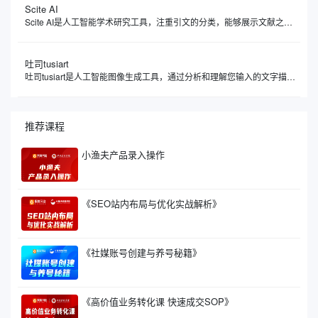
Scite AI
Scite AI是人工智能学术研究工具，注重引文的分类，能够展示文献之间的引用关系，真正解读引用背后的意图与情境，让您了解一篇论文究竟是被支持、被反驳，还是仅仅被提及，让您理解论文之间的相互关系。Scite AI像一位学术伙伴，通过智能引用，显示文章被引用的次数，深入分析引用的具体上下文，让您快速判断一篇论文的可靠性和影响力。
吐司tusiart
吐司tusiart是人工智能图像生成工具，通过分析和理解您输入的文字描述，自动创作出与之匹配的图像。平台聚集了众多AI绘画模型，涵盖从二次元动漫到逼真写实等多种风格，您可以自由下载或在线运行这些模型进行图片生成。简单来说，您只需要用文字告诉它您想要什么，比如一只在喝咖啡的兔子，吐司tusiart就能在几秒钟内为您生成一张相应的图片。
推荐课程
小渔夫产品录入操作
《SEO站内布局与优化实战解析》
《社媒账号创建与养号秘籍》
《高价值业务转化课 快速成交SOP》