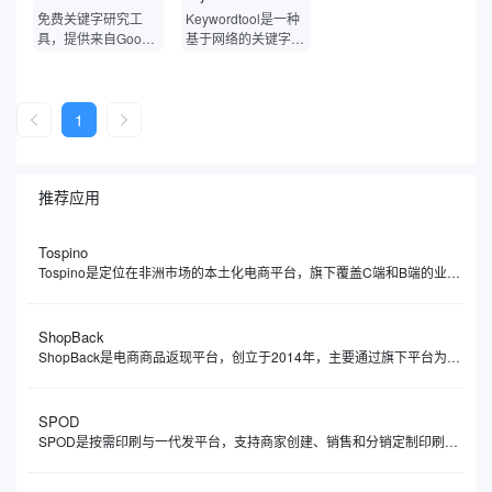
现。借助BuzzSum
页的数据库可实现查
免费关键字研究工
Keywordtool是一种
o，您可以清楚地了
重检测的功能。
具，提供来自Googl
基于网络的关键字研
解到哪些话题正被广
e，YouTube，必
究和营销工具，它使
泛讨论，以及在某个
应，雅虎，亚马逊等
用Google自动完成
特定领域里哪些创作
搜索引擎的关键字建
功能为您生成关键字
者或媒体正在引领风
议。
建议。Google自动
1
向。
完成功能是Google
搜索的一项核心功
能，可帮助用户更快
推荐应用
地完成搜索。使用此
SEO工具，您将在几
秒钟内获得大量长尾
Tospino
关键字提示。
Tospino是定位在非洲市场的本土化电商平台，旗下覆盖C端和B端的业务，分别搭建了零售（TospinoMall）和批发（Tospino）两个网站和APP移动端。TospinoMall经过两年发展，已经拿下了加纳绝大多数的网购市场份额，Tospino更是成为辐射西非的大型综合外贸线上批发交易平台。
ShopBack
​ShopBack是电商商品返现平台，创立于2014年，主要通过旗下平台为用户提供电商商品消费返现服务，同时提供出行预订、时尚用品、美容保健、杂货以及食品配送等类别的消费返现。ShopBack返现范围涵盖了各类商品，如普通商品、旅行预订、时尚、保健与美容、杂货以及食品配送。
SPOD
SPOD是按需印刷与一代发平台，支持商家创建、销售和分销定制印刷产品，允许用户将自己的设计印在各种产品上，如T恤、帽子、杯子等，待顾客下单后由SPOD负责生产和发货。SPOD整合了设计工具、生产流程和物流配送，支持用户将创意快速转化为商品，并通过自有电商渠道或第三方平台直接销售。