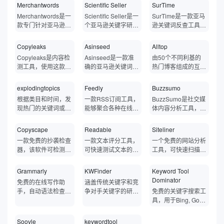
键词研究，可以轻松
关键词竞价文案。目
键词扩展、竞争对手
Merchantwords
Scientific Seller
SurTime
助下，您可以简化重
可以嵌入搜索引擎结
N出单词。通过反查
性，可以在Microsoft
可以让企业了解消费
安装在Chrome或Fir
前在美国、英国、澳
的关键词数据，同时
要的SEO任务，节省
果页面，让用户直接
竞品出单词，帮您找
Merchantwords是一
Scientific Seller是一
SurTime是一款亚马
Word中作为插件使
者的需求，还可以为
efox，可向您显示多
大利亚和加拿大运
它还有PPC竞争对手
时间，发现对您的业
在 SERP 本身快速
到适合投放的关键
款专门针对亚马逊平
个亚马逊关键字研究
逊关键词反查工具，
用，也可以独立运
企业提供更多的广告
个网站上有用的Goo
营。通过Keywordsp
数据分析和PPC关键
务更有利可图的关键
查看任何结果页面的
词。同时针对关键词
台的关键词工具，用
工具，可帮助您为您
支持关键词一键筛选
行。
创意建议。
gle关键字搜索量和
y您可以执行高级关
词工具让您投放的广
字，查明哪些关键字
实时SEO分析指标，
进行流量预估，针对
户仅需在搜索框中填
的亚马逊列表找到合
重组，快速复制符合
Copyleaks
Asinseed
Alltop
每次点击费用数据，
键字研究和关键字跟
告更有针对性。AMZ
最有利于您的营销策
包括 Google索引、
流量进行精细化运
写关键词，系统就会
适的关键字。Scienti
亚马逊规定的精确se
包括YouTube、Ama
踪，以研究您的竞争
DataStudio还为您提
Copyleaks是内容检
Asinseed是一款准
由50个不同利基的
略，以及发现新的市
Alexa排名、SEMru
营。
自动返回大量的关键
fic Seller支持亚马逊
arch terms​，可以查
zon​、Bing等实时所
对手在其广告活动和
供内部ASIN报告，
测工具，使用这款工
确的亚马逊关键词反
热门博客组成的互动
场和机会。
sh排名数据等。
词，是目前中国卖家
美国站等十几个站
询任意站点asin真实
有相关搜索量数据。
其他PPC广告活动中
报告向您显示Amaz
具能够检查抄袭、释
查工具，是专门为亚
列表，可以用来寻找
使用较多的关键词工
点，它能提供卖家意
销量和订单转化关键
Keywords Everywh
宣传的内容。Keywo
on数据库上任何产
义和与书面提交内容
马逊卖家服务的专业
客座博文，或查找所
explodingtopics
Feedly
Buzzsumo
具之一。Merchantw
料之外的长尾关键
词数据，是亚马逊卖
ere可以直接在谷歌
rdspy可以获得竞争
品的每日自然销售数
类似的文本，检测网
精准关键词工具，借
在行业的热门讨论话
ords可帮助您轻松找
词，而且由于它使用
家运营的得力助手，
根据类目和时间，发
一款RSS订阅工具，
​BuzzSumo是社交媒
结果页面显示搜索的
对手的完整深入分
据以及正在执行的关
站文章文案内容的原
助asinseed卖家可
题。
到新兴搜索趋势、高
了各种独特技术，如
从而提高工作效率，
现热门的关键词或者
能够聚合各种在线新
体内容分析工具，可
关键词的月搜索量，
析、统计数据、预
键字以及每个关键字
创度，专为不同行业
以了解每个特定亚马
质量关键字、关键字
潜在语义索引，返回
节省时间。
话题，适合用来进行
闻资讯，支持订阅国
分析社交媒体平台的
同时在结果页面的右
算、附属机构和广告
带来的销售百分比。
的教育机构、个人和
逊asin​的排名关键
搜索量和搜索量历史
的结果远远超过传统
文章话题关联创作。
外无法访问的网站。
互动数据，帮助您发
边显示相关关键词。
副本。
Copyscape
Readable
Siteliner
企业而设计。Copyl
词、与其产品相关的
记录，以及有关竞
的亚马逊关键词工
一览所有订阅网站的
现流行内容、追踪趋
eaks使用人工智能
最佳关键词以及用于
一款免费的抄袭检查
一款文本评分工具，
一个免费的网站分析
争、产品定价和供应
具，因此深受许多亚
最新文章与消息，快
势，监控竞争对手。
的力量扫描互联网上
列表和PPC优化的正
器，该软件可检测重
可快速测试文本的可
工具，可快速扫描和
的可靠信息，以便您
马逊卖家喜爱。
速接收真正所需要的
简单来说，BuzzSu
的数十亿页，以查找
确关键词。Asinsee
复的内容并检查文本
读性，拼写和语法，
识别影响网站质量的
与合适的客户建立联
相关消息。
mo就像是内容领域
与提交的书面作品有
d可从亚马逊算法中
是否为原始文本。
并提供文本改进反馈
关键问题，包括重复
系并增加销售额。
Grammarly
KWFinder
Keyword Tool
的雷达，能从全球海
任何相似之处或被盗
获取数据，并使您能
意见。
的内容，断开的链
Dominator
量的信息源中抓取整
免费的在线写作助
涵盖传统关键字和竞
内容的痕迹。Copyl
够使用这些关键字获
接，内部页面排名，
理各类内容，可以深
手，自动语法检查器
争对手关键字的研
免费的关键字搜索工
eaks可以检测所有
得更多机会赢得最高
重定向等。
入分析在各大社交媒
可以查找并更正250
究，可帮助找到SEO
具，用于Bing, Goog
格式的文本，包括Mi
排名。
体上的分享量、点
多种常见的语法错
难度低的长尾关键
le,Youtube等单个关
crosoft文档、PDF
赞、评论等互动表
误，具备一个80亿
字。
键字研究。
等。
Soovle
keywordtool