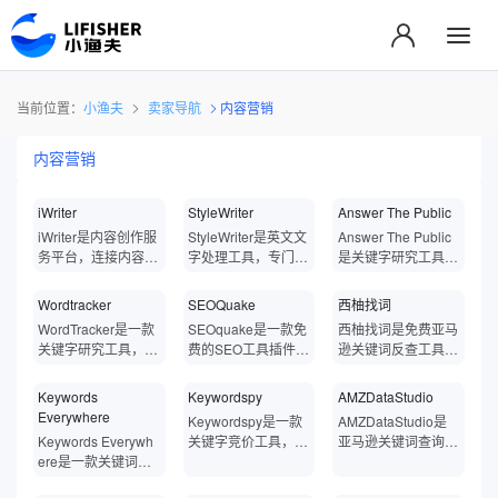
当前位置：
小渔夫
卖家导航
内容营销
内容营销
‌iWriter
StyleWriter
Answer The Public
‌iWriter是内容创作服
StyleWriter是英文文
Answer The Public
务平台，连接内容创
字处理工具，专门用
是关键字研究工具，
作者和内容需求者。
于英文写作改进和润
可以让您找到市场上
内容创作者可以注册
色的专业软件工具，
人们经常搜索的话
Wordtracker
SEOQuake
西柚找词
并接受各种写作任
通过检测和分析文档
题，以帮助您创建与
WordTracker是一款
SEOquake是一款免
西柚找词是免费亚马
务，而内容需求者可
中的各种风格问题、
用户意图完全匹配的
关键字研究工具，可
费的SEO工具插件，
逊关键词反查工具，
以发布写作需求并支
冗余表达、复杂句型
内容。Answer The
帮助您找到与您搜索
能向你提供许多分析
能够每小时抓取亚马
付相应的费用来获取
等问题，并提供针对
Public会从Google
的关键字相关的所有
SEO需要的参数，兼
逊搜索排名，精确分
Keywords
Keywordspy
AMZDataStudio
所需的内容。‌通过‌i
性的改进建议，使用
和Bing等搜索引擎中
相关关键字，然后可
容于Google Chrom
析亚马逊站内流量，
Everywhere
Writer，用户可以快
户的英文写作更加符
获取消费者常用的搜
Keywordspy是一款
AMZDataStudio是
以有针对性地加强这
e，Mozilla Firefox
精准查询每个产品的
速找到专业的自由撰
合英语母语人士的习
索关键词，并将这些
Keywords Everywh
关键字竞价工具，能
亚马逊关键词查询工
些关键字在搜索引擎
以及Opera浏览器，
自然搜索、PPC广
稿人，根据自己的需
惯和规范。StyleWrit
关键词按照问题、介
ere是一款关键词优
有效的跟踪和检测竞
具，可以帮助卖家查
页面上的SEO策略。
每天有超过30万人
告、搜索推荐和关联
求定制内容。
er帮助用户提升英文
词等不同维度进行分
化工具，专门用于关
争对手在搜索引擎的
询search terms的关
在Wordtracker的帮
在使用。SEOquake
流量，快速找出ASI
写作的质量和可读
类，这些关键词不仅