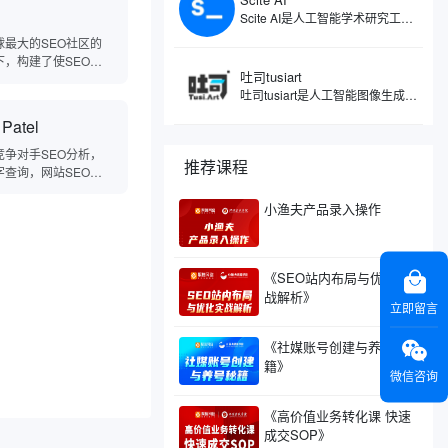
球商机，加速您的商业
Scite AI是人工智能学术研究工具，注重引文的分类，能够展示文献之间的引用关系，真正解读引用背后的意图与情境，让您了解一篇论文究竟是被支持、被反驳，还是仅仅被提及，让您理解论文之间的相互关系。Scite AI像一位学术伙伴，通过智能引用，显示文章被引用的次数，深入分析引用的具体上下文，让您快速判断一篇论文的可靠性和影响力。
。
球最大的SEO社区的
下，构建了使SEO，
吐司tusiart
营销，链接构建和内容
吐司tusiart是人工智能图像生成工具，通过分析和理解您输入的文字描述，自动创作出与之匹配的图像。平台聚集了众多AI绘画模型，涵盖从二次元动漫到逼真写实等多种风格，您可以自由下载或在线运行这些模型进行图片生成。简单来说，您只需要用文字告诉它您想要什么，比如一只在喝咖啡的兔子，吐司tusiart就能在几秒钟内为您生成一张相应的图片。
变得容易的工具。
 Patel
竞争对手SEO分析，
推荐课程
字查询，网站SEO问
查以及排名追踪。
小渔夫产品录入操作
《SEO站内布局与优化实
战解析》
立即留言
《社媒账号创建与养号秘
籍》
微信咨询
《高价值业务转化课 快速
成交SOP》