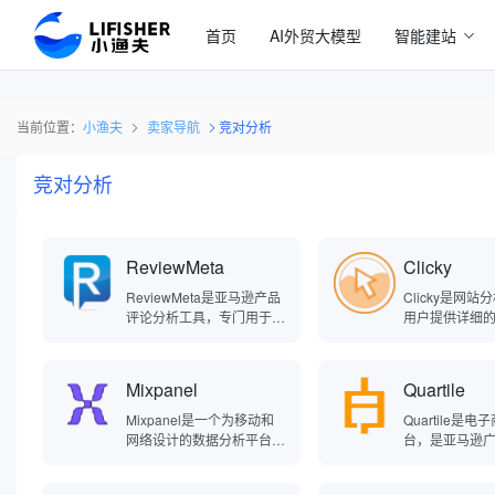
首页
AI外贸大模型
智能建站
当前位置：
小渔夫
卖家导航
竞对分析
竞对分析
ReviewMeta
Clicky
ReviewMeta是亚马逊产品
‌Clicky是网
评论分析工具，专门用于分
用户提供详细
析和评估亚马逊产品评论的
包括实时统计
真实性，可让消费者识别潜
析、来源追踪
在的虚假或不可靠的评论，
实时监控、热
Mixpanel
Quartile
为用户提供更真实的评级，
行为分析等功
帮助购物者和卖家评估产品
快速洞察网站
Mixpanel是一个为移动和
Quartile是
可信度。ReviewMeta通过
动，了解网站
网络设计的数据分析平台，
台，是亚马逊
12项测试对评论进行多维
户行为。
于2009年创立，可以帮助
球领导者，帮
度评估，生成调整后的产品
企业收集和分析用户行为数
商优化亚马逊