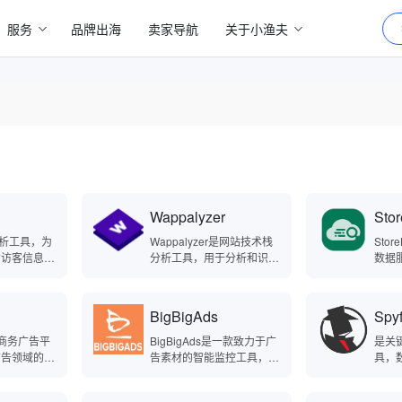
服务
品牌出海
卖家导航
关于小渔夫
‌Wappalyzer
Stor
站分析工具，为
‌Wappalyzer是网站技术栈
Sto
的访客信息，
分析工具，用于分析和识别
数据
、访客行为分
网站所使用的技术栈，自动
特定
等功能。通过
识别网站使用的技术架构。
标市场
图追踪、访客
简单来说，‌Wappalyzer通
凭借
BigBigAds
Spy
能，帮助用户
过分析网站的HTTP头、HT
够精
流量与用户互
ML标签、脚本和URL结构
出适
电子商务广告平
BigBigAds是一款致力于广
是关
运营情况和用
等，快速识别网站使用的技
搭建
广告领域的全
告素材的智能监控工具，提
具，
术，帮助用户快速了解网站
户群
助品牌和代理
供广告素材监测、广告素材
提高
背后的技术构成，包括服务
激烈
广告、扩大市
分析、广告素材搜索、广告