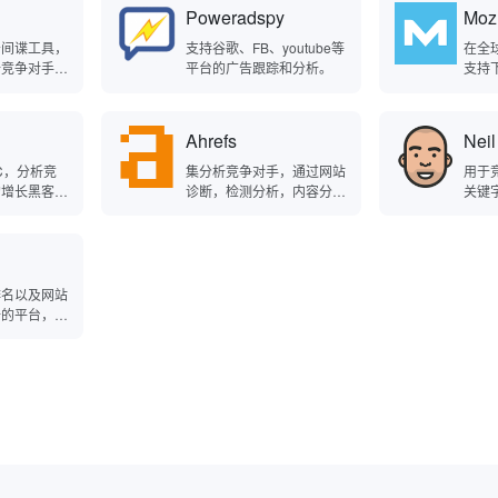
器端语言、客户端脚本、数
掘全
Quartil
营销创意查看、爆量广告查
Poweradspy
Moz
据库、API等。
增长
术使用尖端
询等精准的广告情报追踪及
器学习，根据
数据分析服务功能。BigBig
告间谍工具，
支持谷歌、FB、youtube等
在全
决策，以提高
Ads平台拥有庞大的全球广
析竞争对手发
平台的广告跟踪和分析。
支持
tile的技术
告库存、智能竞价算法以及
、文案、目标
入站
供支持，涵盖
高效的广告交易系统等先进
营销
工智能和优化
的技术和服务。通过BigBig
Ahrefs
Neil
Ads平台，广告主可以在全
球范围内投放广告，快速提
C，分析竞
集分析竞争对手，通过网站
用于
升品牌知名度和业务增长。
的增长黑客工
诊断，检测分析，内容分析
关键
化的营销情报
以及排名监控功能于一体的
题检
SEO工具。
排名以及网站
析的平台，了
手网站流量以
概况。