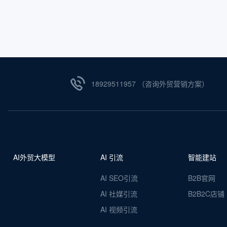
些流量上的分析估算。
18929511957 （咨询外贸营销方案）
AI外贸大模型
AI 引流
智能建站
AI SEO引流
B2B官网
AI 社媒引流
B2B2C店铺
AI 视频引流