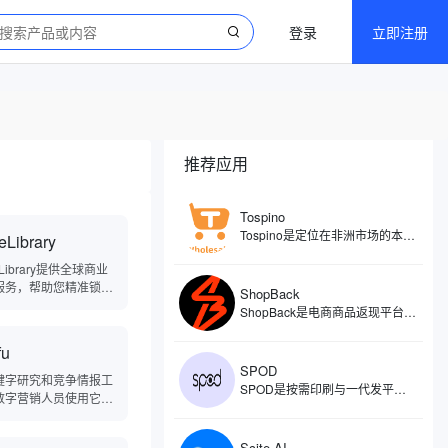
登录
立即注册
推荐应用
Tospino
Tospino是定位在非洲市场的本土化电商平台，旗下覆盖C端和B端的业务，分别搭建了零售（TospinoMall）和批发（Tospino）两个网站和APP移动端。TospinoMall经过两年发展，已经拿下了加纳绝大多数的网购市场份额，Tospino更是成为辐射西非的大型综合外贸线上批发交易平台。
eLibrary
reLibrary提供全球商业
服务，帮助您精准锁定
ShopBack
目标客户，助力您的目
​ShopBack是电商商品返现平台，创立于2014年，主要通过旗下平台为用户提供电商商品消费返现服务，同时提供出行预订、时尚用品、美容保健、杂货以及食品配送等类别的消费返现。ShopBack返现范围涵盖了各类商品，如普通商品、旅行预订、时尚、保健与美容、杂货以及食品配送。
扩张。StoreLibrary
千万级商业数据支持能
fu
准高效定制搜索，筛选
SPOD
合您业务的合作伙伴，
键字研究和竞争情报工
SPOD是按需印刷与一代发平台，支持商家创建、销售和分销定制印刷产品，允许用户将自己的设计印在各种产品上，如T恤、帽子、杯子等，待顾客下单后由SPOD负责生产和发货。SPOD整合了设计工具、生产流程和物流配送，支持用户将创意快速转化为商品，并通过自有电商渠道或第三方平台直接销售。
联系纽带，扩大您的客
数字营销人员使用它来
体及商业版图，在竞争
其在线搜索的效果。
的市场中脱颖而出，挖
Scite AI