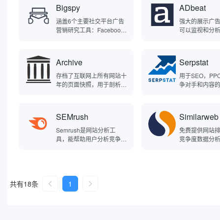
评分和详细分析报告。
据，从而更好地了解用户需
场范围并提高收入。
Bigspy
ADbeat
求和行为，并优化产品和服
e的专有广告技
务，还可以通过推送通知、
人工智能和机
涵盖6个主要社交平台广告
强大的展示广
电子邮件和短信等方式与用
真实数据做出
营销研究工具：Faceboo
可以监视和分
户进行沟通，提高用户的参
业绩增长。Quar
k，Twitter，Instagram、A
布的广告素材
与度和忠诚度。Mixpanel
由六项专利提
dMOB、Pinterest、Yaho
网页等。
提供了直观易懂的用户界面
机器学习、人
o，拥有庞大的产品数据
Archive
Serpstat
和强大的数据分析和可视化
算法。
库、顶级商店排名和趋势产
功能，让用户可以轻松地进
品。
存档了互联网上所有网站十
用于SEO，PP
行数据分析和挖掘。
年的页面快照，用于剖析竞
争对手和内容
品网站的演变历程。
具，一个一体
平台。
SEMrush
Similarweb
‌Semrush‌是网站分析工
免费提供网站
具，能帮助用户分析竞争对
竞争度数据分
手的关键词策略，提供有关
解产业竞争对
自身网站SEO的优化建
及市场占有率
议，可以追踪各个网站或域
名的展示搜索关键词、付费
搜索关键词、外链建设等状
共有18条
1
况。在网站分析调研中，‌S
emrush常常用来查看自己
或者竞争对手付费和非付费
方面的网站数据，以及做一