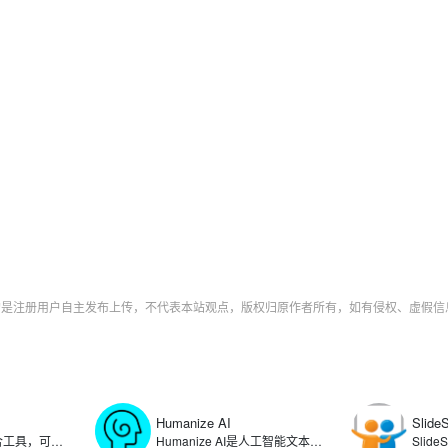
字均是注册用户自主发布上传，不代表本站观点，版权归原作者所有，如有侵权、虚假
Humanize AI
Slide
Linktree是链接聚合工具，可以在用户的社交媒体个人资料中提供一个可点击链接列表，让用户将自己的个人资料、文章、产品、项目等链接整合在一个页面上，方便粉丝和客户一键访问。通过使用Linktree，可满足用户在多个社交平台统一管理分享内容的需求，简化了用户在不同社交媒体平台更新链接的复杂过程。
Humanize AI是人工智能文本转换工具，可将人工智能生成的内容转化为自然流畅的人类写作，生成能够绕过各种AI检测工具的文本。Humanize AI通过算法重构文本结构、调整表达方式，有效消除AI生成的机械化痕迹，帮助用户规避内容检测系统的识别，确保文本在可读性和自然度上达到更高的标准。