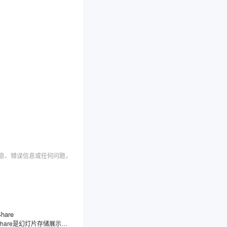
信息、错误信息或任何问题，
Share
SlideShare是幻灯片存储展示分享平台，专注于幻灯片分享，用户可上传、浏览、下载及分享各类幻灯片、文档、信息图表等内容，覆盖教育、商业、科技等领域。此外，SlideShare不仅支持多种文件格式，还提供社交功能，方便用户之间的学习交流和内容传播。