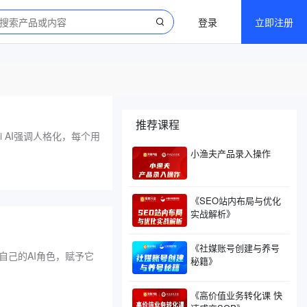
登录
立即注册
推荐课程
i AI强调人格化，每个用
小渔夫产品录入操作
《SEO站内布局与优化
实战解析》
《社媒账号创建与养号
自己的AI角色，赋予它
秘籍》
《高价值业务转化课 快