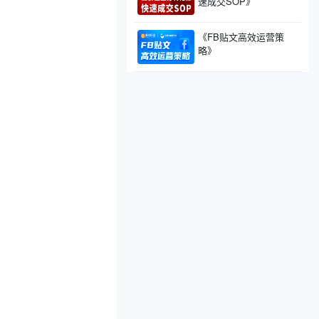
速成交SOP》
《FB贴文高效运营策
略》