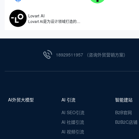
Lovart AI
Lovart Al是为设计领域打造的人工智能体，被誉为全球首个设计智能体。因此不仅仅是一个图像生成工具，更像是一位全天候的智能设计助手，能够理解用户需求，自动拆解设计任务，从创意构思到成品输出，实现全流程自动化。无论是设计师、品牌主还是内容创作者，都能通过自然语言与Lovart AI对话，获得视觉效果设计。
18929511957 （咨询外贸营销方案）
AI外贸大模型
AI 引流
智能建站
AI SEO引流
B2B官网
AI 社媒引流
B2B2C店铺
AI 视频引流