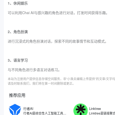
1、休闲娱乐
可以利用Chai AI与感兴趣的角色进行对话，打发时间获得乐趣。
2、角色扮演
进行沉浸式的角色扮演对话，探索不同的故事情节和互动模式。
3、语言学习
与不同角色进行多语言对话练习。
本站为注册用户提供信息存储空间服务，非“小渔夫编辑上传提供”的文章/文
请及时联系我们，我们将在第一时间删除或更正。
推荐应用
行者AI
Linktree
行者AI是综合性人工智能工具，专注于人工智能在游戏、文娱等领域的研究和应用场景拓展。利用自研算法开发了一系列AI产品与解决方案，包括了AI智能体、AI安全、AI美术、AI音乐等多项产品，行者AI能够让游戏行业乃至内容创作的从业者能够尽量节省生产的时间，把更多精力放在创意本身。