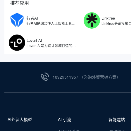
推荐应用
行者AI
Linktree
行者AI是综合性人工智能工具，专注于人工智能在游戏、文娱等领域的研究和应用场景拓展。利用自研算法开发了一系列AI产品与解决方案，包括了AI智能体、AI安全、AI美术、AI音乐等多项产品，行者AI能够让游戏行业乃至内容创作的从业者能够尽量节省生产的时间，把更多精力放在创意本身。
Lovart AI
Lovart Al是为设计领域打造的人工智能体，被誉为全球首个设计智能体。因此不仅仅是一个图像生成工具，更像是一位全天候的智能设计助手，能够理解用户需求，自动拆解设计任务，从创意构思到成品输出，实现全流程自动化。无论是设计师、品牌主还是内容创作者，都能通过自然语言与Lovart AI对话，获得视觉效果设计。
18929511957 （咨询外贸营销方案）
AI外贸大模型
AI 引流
智能建站