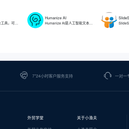
Humanize AI
Slide
Linktree是链接聚合工具，可以在用户的社交媒体个人资料中提供一个可点击链接列表，让用户将自己的个人资料、文章、产品、项目等链接整合在一个页面上，方便粉丝和客户一键访问。通过使用Linktree，可满足用户在多个社交平台统一管理分享内容的需求，简化了用户在不同社交媒体平台更新链接的复杂过程。
Humanize AI是人工智能文本转换工具，可将人工智能生成的内容转化为自然流畅的人类写作，生成能够绕过各种AI检测工具的文本。Humanize AI通过算法重构文本结构、调整表达方式，有效消除AI生成的机械化痕迹，帮助用户规避内容检测系统的识别，确保文本在可读性和自然度上达到更高的标准。
7*24小时客户服务支持
一对一
外贸学堂
关于小渔夫