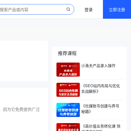
登录
立即注册
推荐课程
小渔夫产品录入操作
《SEO站内布局与优化
实战解析》
《社媒账号创建与养号
平台，因为它免费提供广泛
秘籍》
《高价值业务转化课 快