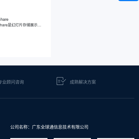
Share
SlideShare是幻灯片存储展示分享平台，专注于幻灯片分享，用户可上传、浏览、下载及分享各类幻灯片、文档、信息图表等内容，覆盖教育、商业、科技等领域。此外，SlideShare不仅支持多种文件格式，还提供社交功能，方便用户之间的学习交流和内容传播。
专业顾问咨询
成熟解决方案
公司名称：广东全球通信息技术有限公司