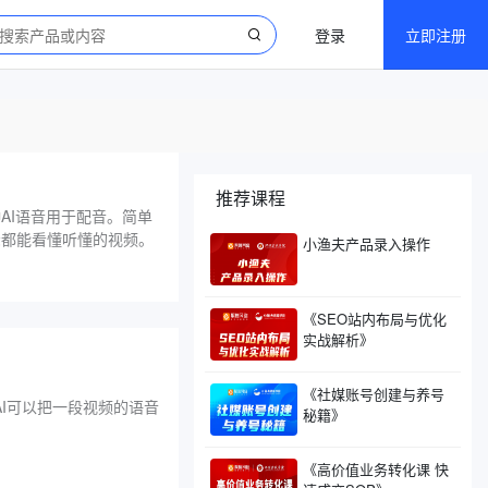
登录
立即注册
推荐课程
种AI语音用于配音。简单
众都能看懂听懂的视频。
小渔夫产品录入操作
《SEO站内布局与优化
实战解析》
《社媒账号创建与养号
AI可以把一段视频的语音
秘籍》
《高价值业务转化课 快