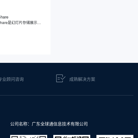
Share
SlideShare是幻灯片存储展示分享平台，专注于幻灯片分享，用户可上传、浏览、下载及分享各类幻灯片、文档、信息图表等内容，覆盖教育、商业、科技等领域。此外，SlideShare不仅支持多种文件格式，还提供社交功能，方便用户之间的学习交流和内容传播。
专业顾问咨询
成熟解决方案
公司名称：广东全球通信息技术有限公司