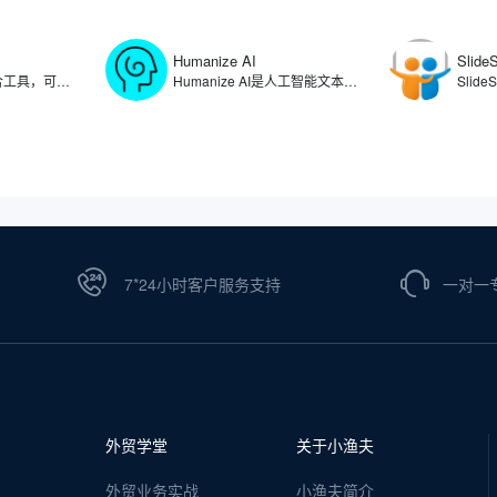
Humanize AI
Slide
Linktree是链接聚合工具，可以在用户的社交媒体个人资料中提供一个可点击链接列表，让用户将自己的个人资料、文章、产品、项目等链接整合在一个页面上，方便粉丝和客户一键访问。通过使用Linktree，可满足用户在多个社交平台统一管理分享内容的需求，简化了用户在不同社交媒体平台更新链接的复杂过程。
Humanize AI是人工智能文本转换工具，可将人工智能生成的内容转化为自然流畅的人类写作，生成能够绕过各种AI检测工具的文本。Humanize AI通过算法重构文本结构、调整表达方式，有效消除AI生成的机械化痕迹，帮助用户规避内容检测系统的识别，确保文本在可读性和自然度上达到更高的标准。
7*24小时客户服务支持
一对一
外贸学堂
关于小渔夫
外贸业务实战
小渔夫简介