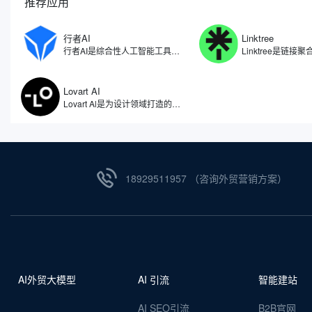
推荐应用
行者AI
Linktree
行者AI是综合性人工智能工具，专注于人工智能在游戏、文娱等领域的研究和应用场景拓展。利用自研算法开发了一系列AI产品与解决方案，包括了AI智能体、AI安全、AI美术、AI音乐等多项产品，行者AI能够让游戏行业乃至内容创作的从业者能够尽量节省生产的时间，把更多精力放在创意本身。
Lovart AI
Lovart Al是为设计领域打造的人工智能体，被誉为全球首个设计智能体。因此不仅仅是一个图像生成工具，更像是一位全天候的智能设计助手，能够理解用户需求，自动拆解设计任务，从创意构思到成品输出，实现全流程自动化。无论是设计师、品牌主还是内容创作者，都能通过自然语言与Lovart AI对话，获得视觉效果设计。
18929511957 （咨询外贸营销方案）
AI外贸大模型
AI 引流
智能建站
AI SEO引流
B2B官网