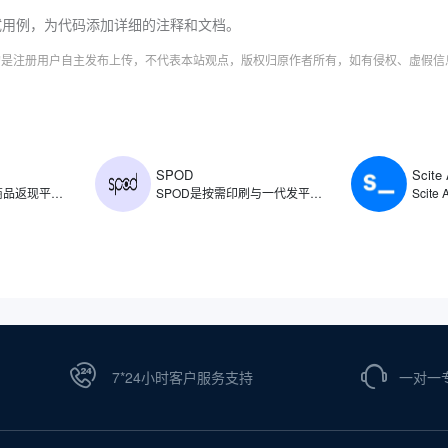
试用例，为代码添加详细的注释和文档。
字均是注册用户自主发布上传，不代表本站观点，版权归原作者所有，如有侵权、虚假
SPOD
Scite 
​ShopBack是电商商品返现平台，创立于2014年，主要通过旗下平台为用户提供电商商品消费返现服务，同时提供出行预订、时尚用品、美容保健、杂货以及食品配送等类别的消费返现。ShopBack返现范围涵盖了各类商品，如普通商品、旅行预订、时尚、保健与美容、杂货以及食品配送。
SPOD是按需印刷与一代发平台，支持商家创建、销售和分销定制印刷产品，允许用户将自己的设计印在各种产品上，如T恤、帽子、杯子等，待顾客下单后由SPOD负责生产和发货。SPOD整合了设计工具、生产流程和物流配送，支持用户将创意快速转化为商品，并通过自有电商渠道或第三方平台直接销售。
7*24小时客户服务支持
一对一