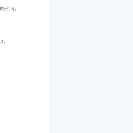
样板代码。
改。