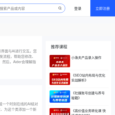
登录
立即注册
推荐课程
界面与AI进行交互。您
开发流程，帮助您修改、
小渔夫产品录入操作
后，Aider会理解指
《SEO站内布局与优化
实战解析》
《社媒账号创建与养号
秘籍》
一个时刻在线的AI结对
数、为这个类添加一个新
《高价值业务转化课 快