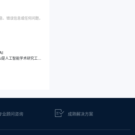
信息、错误信息或任何问题，
AI
Scite AI是人工智能学术研究工具，注重引文的分类，能够展示文献之间的引用关系，真正解读引用背后的意图与情境，让您了解一篇论文究竟是被支持、被反驳，还是仅仅被提及，让您理解论文之间的相互关系。Scite AI像一位学术伙伴，通过智能引用，显示文章被引用的次数，深入分析引用的具体上下文，让您快速判断一篇论文的可靠性和影响力。
专业顾问咨询
成熟解决方案