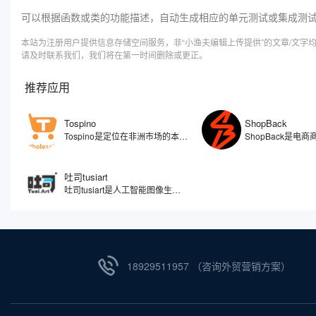
可以根据函数或类的功能描述，自动生成相应的单元测试或集成测
本站为注册用户提供信息存储空间服务，非“小渔夫编辑上传提供”的文章/文
请及时联系我们，我们将在第一时间删除或更正。
推荐应用
Tospino
ShopBack
Tospino是定位在非洲市场的本土化电商平台，旗下覆盖C端和B端的业务，分别搭建了零售（TospinoMall）和批发（Tospino）两个网站和APP移动端。TospinoMall经过两年发展，已经拿下了加纳绝大多数的网购市场份额，Tospino更是成为辐射西非的大型综合外贸线上批发交易平台。
吐司tusiart
吐司tusiart是人工智能图像生成工具，通过分析和理解您输入的文字描述，自动创作出与之匹配的图像。平台聚集了众多AI绘画模型，涵盖从二次元动漫到逼真写实等多种风格，您可以自由下载或在线运行这些模型进行图片生成。简单来说，您只需要用文字告诉它您想要什么，比如一只在喝咖啡的兔子，吐司tusiart就能在几秒钟内为您生成一张相应的图片。
18929511957 （咨询外贸营销方案）