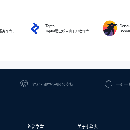
Toptal
Sonau
Gelato是按需印刷服务平台，与全球32个国家的140多个本地生产合作伙伴网络，提供从设计、生产到物流的一站式按需生产服务。支持包括服装、家居装饰、文具、礼品等在内的200多种产品的定制化生产，将订单自动分配给距离客户最近的工厂，实现72小时内快速交付。此外，Gelato并支持与Shopify、Etsy、Amazon等主流电商平台无缝对接。
Toptal是全球自由职业者平台，为企业提供严格筛选的顶尖自由职业人才，涵盖软件工程师、设计师、财务专家、产品经理和项目经理等多个领域。Toptal有严格的筛选过程，申请者需通过多轮测试，包括语言能力、技能评估和项目模拟等环节，从而确保每一位加入的自由职业者都具备卓越的技术能力和专业素养，让客户找到合适的专业人员。
7*24小时客户服务支持
一对一
外贸学堂
关于小渔夫