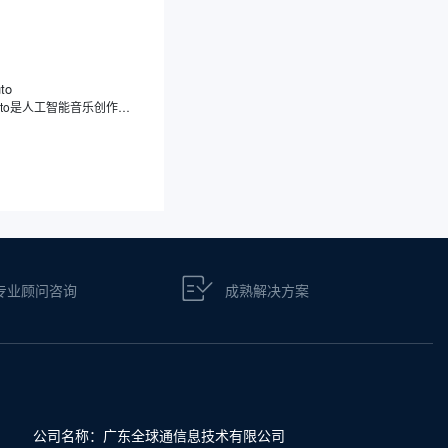
to
Sonauto是人工智能音乐创作平台，能够将您的文本、歌词、旋律想法以及是简单的情绪描述，转化成有特定风格和完整结构的音乐作品。与传统的音乐制作软件不同，Sonauto经过大量音乐数据的学习训练，能理解音乐的构成元素，既能根据提示生成民谣、摇滚、电子等多元风格的原创音乐，又提供编辑，让用户自由调整旋律、节奏和乐器组合。
专业顾问咨询
成熟解决方案
公司名称：广东全球通信息技术有限公司