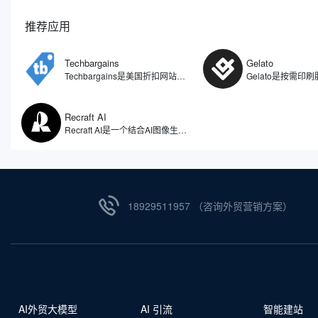
推荐应用
Techbargains
Gelato
Techbargains是美国折扣网站，是美国主流的折扣网站之一，为消费者提供最优惠的价格和优惠券。主要汇集了互联网上的电子产品、家居用品以及其他各种类别商品的优惠券、折扣代码和特价促销信息。与其他折扣分享网站不同之处在于，Techbargains的内容是由网站编辑团队筛选并发布的，而非用户生成内容，意味着所有的优惠信息都是经过审核的专业团队挑选出来的。
Recraft AI
Recraft AI是一个结合AI图像生成、矢量设计和品牌视觉管理的在线设计工具，它不仅可以生成图片，还可以直接输出SVG矢量图、品牌图标、UI设计元素以及营销素材，覆盖图标、插画、海报、产品原型、3D视觉等多种设计场景。相比一些偏向艺术创作的AI图像生成工具，Recraft AI更偏向商业设计和品牌设计领域。
18929511957 （咨询外贸营销方案）
AI外贸大模型
AI 引流
智能建站