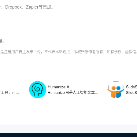
、Dropbox、Zapier等集成。
量。
字均是注册用户自主发布上传，不代表本站观点，版权归原作者所有，如有侵权、虚假
Humanize AI
Slide
Linktree是链接聚合工具，可以在用户的社交媒体个人资料中提供一个可点击链接列表，让用户将自己的个人资料、文章、产品、项目等链接整合在一个页面上，方便粉丝和客户一键访问。通过使用Linktree，可满足用户在多个社交平台统一管理分享内容的需求，简化了用户在不同社交媒体平台更新链接的复杂过程。
Humanize AI是人工智能文本转换工具，可将人工智能生成的内容转化为自然流畅的人类写作，生成能够绕过各种AI检测工具的文本。Humanize AI通过算法重构文本结构、调整表达方式，有效消除AI生成的机械化痕迹，帮助用户规避内容检测系统的识别，确保文本在可读性和自然度上达到更高的标准。