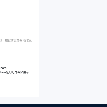
信息、错误信息或任何问题，
Share
SlideShare是幻灯片存储展示分享平台，专注于幻灯片分享，用户可上传、浏览、下载及分享各类幻灯片、文档、信息图表等内容，覆盖教育、商业、科技等领域。此外，SlideShare不仅支持多种文件格式，还提供社交功能，方便用户之间的学习交流和内容传播。