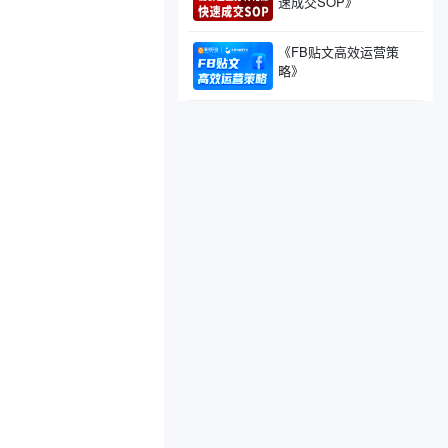
速成交SOP》
《FB贴文高效运营策
略》