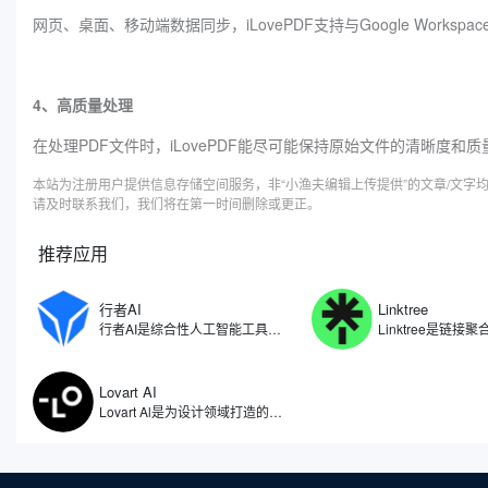
网页、桌面、移动端数据同步，iLovePDF支持与Google Workspace
4、高质量处理
在处理PDF文件时，iLovePDF能尽可能保持原始文件的清晰度和质
本站为注册用户提供信息存储空间服务，非“小渔夫编辑上传提供”的文章/文
请及时联系我们，我们将在第一时间删除或更正。
推荐应用
行者AI
Linktree
行者AI是综合性人工智能工具，专注于人工智能在游戏、文娱等领域的研究和应用场景拓展。利用自研算法开发了一系列AI产品与解决方案，包括了AI智能体、AI安全、AI美术、AI音乐等多项产品，行者AI能够让游戏行业乃至内容创作的从业者能够尽量节省生产的时间，把更多精力放在创意本身。
Lovart AI
Lovart Al是为设计领域打造的人工智能体，被誉为全球首个设计智能体。因此不仅仅是一个图像生成工具，更像是一位全天候的智能设计助手，能够理解用户需求，自动拆解设计任务，从创意构思到成品输出，实现全流程自动化。无论是设计师、品牌主还是内容创作者，都能通过自然语言与Lovart AI对话，获得视觉效果设计。