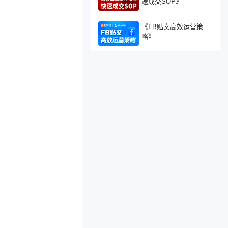
速成交SOP》
《FB贴文高效运营策
略》