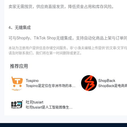
卖家无需囤货，供应商直接发货，降低资金占用和库存风险。
4、无缝集成
可与Shopify、TikTok Shop无缝集成，支持自动化商品上架与订单
本站为注册用户提供信息存储空间服务，非“小渔夫编辑上传提供”的文章/文
请及时联系我们，我们将在第一时间删除或更正。
推荐应用
Tospino
ShopBack
Tospino是定位在非洲市场的本土化电商平台，旗下覆盖C端和B端的业务，分别搭建了零售（TospinoMall）和批发（Tospino）两个网站和APP移动端。TospinoMall经过两年发展，已经拿下了加纳绝大多数的网购市场份额，Tospino更是成为辐射西非的大型综合外贸线上批发交易平台。
吐司tusiart
吐司tusiart是人工智能图像生成工具，通过分析和理解您输入的文字描述，自动创作出与之匹配的图像。平台聚集了众多AI绘画模型，涵盖从二次元动漫到逼真写实等多种风格，您可以自由下载或在线运行这些模型进行图片生成。简单来说，您只需要用文字告诉它您想要什么，比如一只在喝咖啡的兔子，吐司tusiart就能在几秒钟内为您生成一张相应的图片。