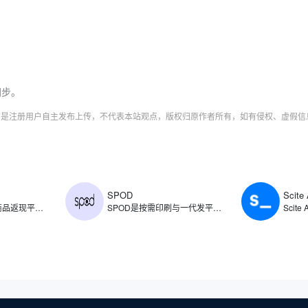
同步。
字均是注册用户自主发布上传，不代表本站观点，版权归原作者所有，如有侵权、虚假
SPOD
Scite 
​ShopBack是电商商品返现平台，创立于2014年，主要通过旗下平台为用户提供电商商品消费返现服务，同时提供出行预订、时尚用品、美容保健、杂货以及食品配送等类别的消费返现。ShopBack返现范围涵盖了各类商品，如普通商品、旅行预订、时尚、保健与美容、杂货以及食品配送。
SPOD是按需印刷与一代发平台，支持商家创建、销售和分销定制印刷产品，允许用户将自己的设计印在各种产品上，如T恤、帽子、杯子等，待顾客下单后由SPOD负责生产和发货。SPOD整合了设计工具、生产流程和物流配送，支持用户将创意快速转化为商品，并通过自有电商渠道或第三方平台直接销售。