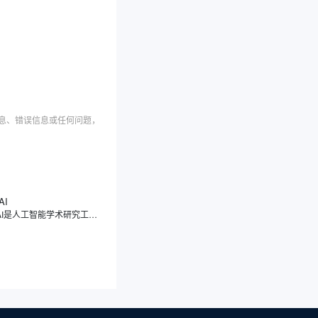
信息、错误信息或任何问题，
AI
Scite AI是人工智能学术研究工具，注重引文的分类，能够展示文献之间的引用关系，真正解读引用背后的意图与情境，让您了解一篇论文究竟是被支持、被反驳，还是仅仅被提及，让您理解论文之间的相互关系。Scite AI像一位学术伙伴，通过智能引用，显示文章被引用的次数，深入分析引用的具体上下文，让您快速判断一篇论文的可靠性和影响力。