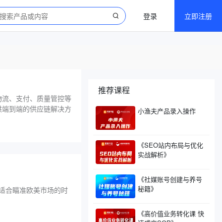
登录
立即注册
推荐课程
物流、支付、质量管控等
供端到端的供应链解决方
小渔夫产品录入操作
《SEO站内布局与优化
实战解析》
《社媒账号创建与养号
秘籍》
适合瞄准欧美市场的时
《高价值业务转化课 快