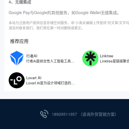
4、无缝集成
Google Pay与Google的其他服务，如Google Wallet无缝集成。
本站为注册用户提供信息存储空间服务，非“小渔夫编辑上传提供”的文章/文
请及时联系我们，我们将在第一时间删除或更正。
推荐应用
行者AI
Linktree
行者AI是综合性人工智能工具，专注于人工智能在游戏、文娱等领域的研究和应用场景拓展。利用自研算法开发了一系列AI产品与解决方案，包括了AI智能体、AI安全、AI美术、AI音乐等多项产品，行者AI能够让游戏行业乃至内容创作的从业者能够尽量节省生产的时间，把更多精力放在创意本身。
Lovart AI
Lovart Al是为设计领域打造的人工智能体，被誉为全球首个设计智能体。因此不仅仅是一个图像生成工具，更像是一位全天候的智能设计助手，能够理解用户需求，自动拆解设计任务，从创意构思到成品输出，实现全流程自动化。无论是设计师、品牌主还是内容创作者，都能通过自然语言与Lovart AI对话，获得视觉效果设计。
18929511957 （咨询外贸营销方案）