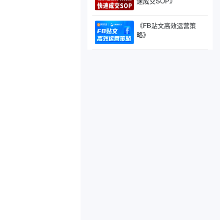
速成交SOP》
《FB贴文高效运营策
略》