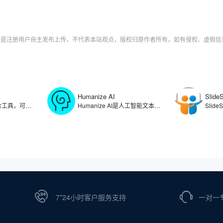
字均是注册用户自主发布上传，不代表本站观点，版权归原作者所有，如有侵权、虚假
Humanize AI
Slide
Linktree是链接聚合工具，可以在用户的社交媒体个人资料中提供一个可点击链接列表，让用户将自己的个人资料、文章、产品、项目等链接整合在一个页面上，方便粉丝和客户一键访问。通过使用Linktree，可满足用户在多个社交平台统一管理分享内容的需求，简化了用户在不同社交媒体平台更新链接的复杂过程。
Humanize AI是人工智能文本转换工具，可将人工智能生成的内容转化为自然流畅的人类写作，生成能够绕过各种AI检测工具的文本。Humanize AI通过算法重构文本结构、调整表达方式，有效消除AI生成的机械化痕迹，帮助用户规避内容检测系统的识别，确保文本在可读性和自然度上达到更高的标准。
7*24小时客户服务支持
一对一