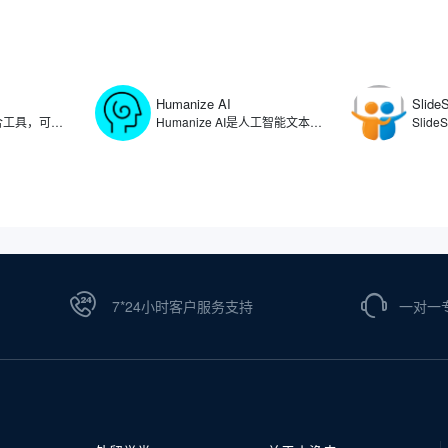
Humanize AI
Slide
Linktree是链接聚合工具，可以在用户的社交媒体个人资料中提供一个可点击链接列表，让用户将自己的个人资料、文章、产品、项目等链接整合在一个页面上，方便粉丝和客户一键访问。通过使用Linktree，可满足用户在多个社交平台统一管理分享内容的需求，简化了用户在不同社交媒体平台更新链接的复杂过程。
Humanize AI是人工智能文本转换工具，可将人工智能生成的内容转化为自然流畅的人类写作，生成能够绕过各种AI检测工具的文本。Humanize AI通过算法重构文本结构、调整表达方式，有效消除AI生成的机械化痕迹，帮助用户规避内容检测系统的识别，确保文本在可读性和自然度上达到更高的标准。
7*24小时客户服务支持
一对一