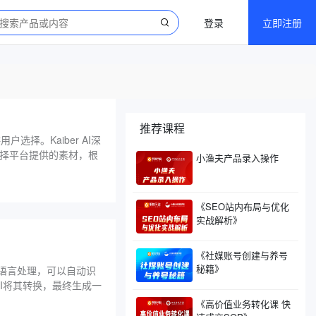
登录
立即注册
推荐课程
选择。Kaiber AI深
择平台提供的素材，根
小渔夫产品录入操作
《SEO站内布局与优化
实战解析》
《社媒账号创建与养号
秘籍》
然语言处理，可以自动识
I将其转换，最终生成一
《高价值业务转化课 快