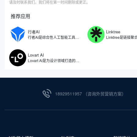
请及时联系我们，我们将在第一时间删除或更正。
推荐应用
行者AI
Linktree
行者AI是综合性人工智能工具，专注于人工智能在游戏、文娱等领域的研究和应用场景拓展。利用自研算法开发了一系列AI产品与解决方案，包括了AI智能体、AI安全、AI美术、AI音乐等多项产品，行者AI能够让游戏行业乃至内容创作的从业者能够尽量节省生产的时间，把更多精力放在创意本身。
Lovart AI
Lovart Al是为设计领域打造的人工智能体，被誉为全球首个设计智能体。因此不仅仅是一个图像生成工具，更像是一位全天候的智能设计助手，能够理解用户需求，自动拆解设计任务，从创意构思到成品输出，实现全流程自动化。无论是设计师、品牌主还是内容创作者，都能通过自然语言与Lovart AI对话，获得视觉效果设计。
18929511957 （咨询外贸营销方案）