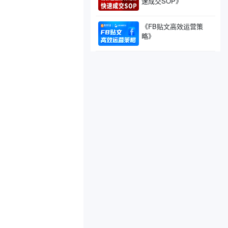
速成交SOP》
《FB贴文高效运营策
略》