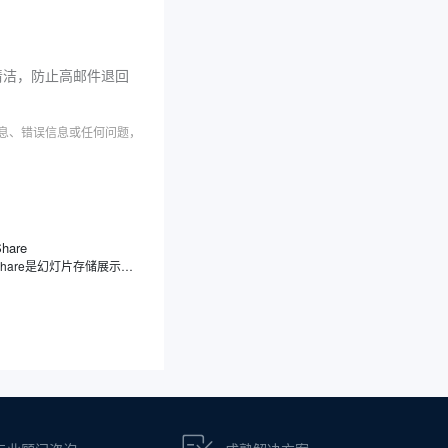
清洁，防止高邮件退回
信息、错误信息或任何问题，
Share
SlideShare是幻灯片存储展示分享平台，专注于幻灯片分享，用户可上传、浏览、下载及分享各类幻灯片、文档、信息图表等内容，覆盖教育、商业、科技等领域。此外，SlideShare不仅支持多种文件格式，还提供社交功能，方便用户之间的学习交流和内容传播。