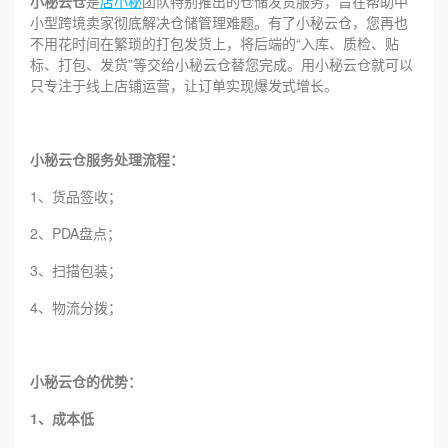
小秘云仓
是
店小秘
团队特别推出的仓储发货服务，旨在帮助中
小型跨境卖家彻底解决仓储管理难题。有了小秘云仓，您再也
不用花时间在繁琐的打包发货上，将后端的“入库、质检、贴
标、打包、发货”等交给小秘云仓替您完成。用小秘云仓就可以
只专注于线上店铺运营，让订单实现爆发式增长。
小秘云仓服务处理流程：
1、货品签收；
2、PDA盘点；
3、扫描包装；
4、物流分拨；
小秘云仓的优势：
1、成本低