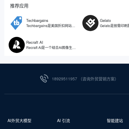
推荐应用
Techbargains
Gelato
Techbargains是美国折扣网站，是美国主流的折扣网站之一，为消费者提供最优惠的价格和优惠券。主要汇集了互联网上的电子产品、家居用品以及其他各种类别商品的优惠券、折扣代码和特价促销信息。与其他折扣分享网站不同之处在于，Techbargains的内容是由网站编辑团队筛选并发布的，而非用户生成内容，意味着所有的优惠信息都是经过审核的专业团队挑选出来的。
Recraft AI
Recraft AI是一个结合AI图像生成、矢量设计和品牌视觉管理的在线设计工具，它不仅可以生成图片，还可以直接输出SVG矢量图、品牌图标、UI设计元素以及营销素材，覆盖图标、插画、海报、产品原型、3D视觉等多种设计场景。相比一些偏向艺术创作的AI图像生成工具，Recraft AI更偏向商业设计和品牌设计领域。
18929511957 （咨询外贸营销方案）
AI外贸大模型
AI 引流
智能建站