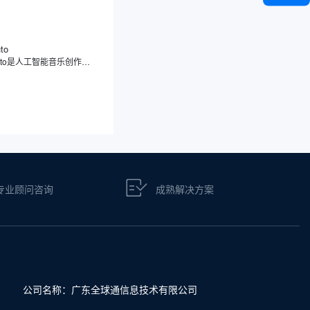
to
Sonauto是人工智能音乐创作平台，能够将您的文本、歌词、旋律想法以及是简单的情绪描述，转化成有特定风格和完整结构的音乐作品。与传统的音乐制作软件不同，Sonauto经过大量音乐数据的学习训练，能理解音乐的构成元素，既能根据提示生成民谣、摇滚、电子等多元风格的原创音乐，又提供编辑，让用户自由调整旋律、节奏和乐器组合。
专业顾问咨询
成熟解决方案
公司名称：广东全球通信息技术有限公司