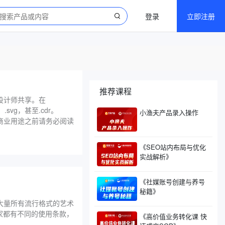
登录
立即注册
推荐课程
的设计师共享。在
、.svg，甚至.cdr。
小渔夫产品录入操作
于商业用途之前请务必阅读
《SEO站内布局与优化
实战解析》
《社媒账号创建与养号
秘籍》
现大量所有流行格式的艺术
每个艺术家都有不同的使用条款，
《高价值业务转化课 快