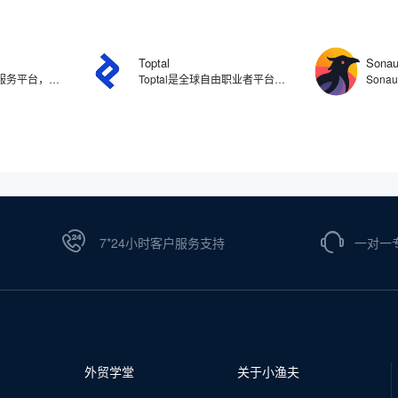
Toptal
Sonau
Gelato是按需印刷服务平台，与全球32个国家的140多个本地生产合作伙伴网络，提供从设计、生产到物流的一站式按需生产服务。支持包括服装、家居装饰、文具、礼品等在内的200多种产品的定制化生产，将订单自动分配给距离客户最近的工厂，实现72小时内快速交付。此外，Gelato并支持与Shopify、Etsy、Amazon等主流电商平台无缝对接。
Toptal是全球自由职业者平台，为企业提供严格筛选的顶尖自由职业人才，涵盖软件工程师、设计师、财务专家、产品经理和项目经理等多个领域。Toptal有严格的筛选过程，申请者需通过多轮测试，包括语言能力、技能评估和项目模拟等环节，从而确保每一位加入的自由职业者都具备卓越的技术能力和专业素养，让客户找到合适的专业人员。
7*24小时客户服务支持
一对一
外贸学堂
关于小渔夫