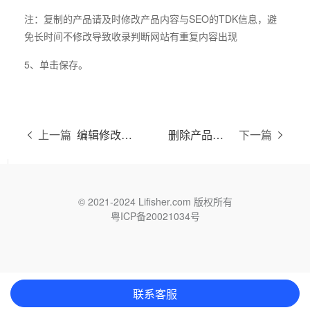
注：复制的产品请及时修改产品内容与SEO的TDK信息，避
免长时间不修改导致收录判断网站有重复内容出现
5、单击保存。
上一篇
编辑修改产品
删除产品操作
下一篇
© 2021-2024 Lifisher.com 版权所有
粤ICP备20021034号
联系客服