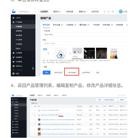
4、返回产品管理列表，编辑复制产品，修改产品详细信息。